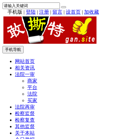
手机版
|
登陆
|
注册
|
留言
|
设首页
|
加收藏
手机导航
网站首页
相关资讯
法院一审
商家
平台
法院
买家
法院再审
检察监督
检察复查
其他监督
关于本站