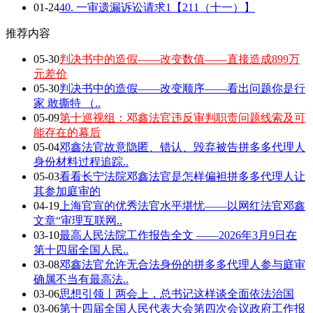
01-24
40. 一审遗漏诉讼请求1【211（十一）】
推荐内容
05-30
判决书中的造假——改变数值——直接造成899万
元差价
05-30
判决书中的造假——改变顺序——看出问题你是行
家 敢撕特 （..
05-09
第十巡视组：邓鑫法官违反审判职责问题线索及可
能存在的幕后
05-04
邓鑫法官故意隐匿、错认、毁弃被告拼多多代理人
身份材料过程追踪..
05-03
看看长宁法院邓鑫法官是怎样偏袒拼多多代理人让
其参加庭审的
04-19
上海官宣的优秀法官水平堪忧——以网红法官邓鑫
文章“审理互联网..
03-10
最高人民法院工作报告全文 ——2026年3月9日在
第十四届全国人民..
03-08
邓鑫法官允许无合法身份的拼多多代理人参与庭审
确属不当有最高法..
03-06
思想引领丨两会上，总书记这样谈全面依法治国
03-06
第十四届全国人民代表大会第四次会议政府工作报