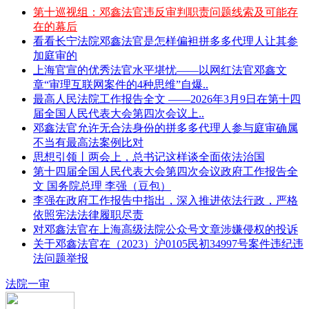
第十巡视组：邓鑫法官违反审判职责问题线索及可能存
在的幕后
看看长宁法院邓鑫法官是怎样偏袒拼多多代理人让其参
加庭审的
上海官宣的优秀法官水平堪忧——以网红法官邓鑫文
章“审理互联网案件的4种思维”自爆..
最高人民法院工作报告全文 ——2026年3月9日在第十四
届全国人民代表大会第四次会议上..
邓鑫法官允许无合法身份的拼多多代理人参与庭审确属
不当有最高法案例比对
思想引领丨两会上，总书记这样谈全面依法治国
第十四届全国人民代表大会第四次会议政府工作报告全
文 国务院总理 李强（豆包）
李强在政府工作报告中指出，深入推进依法行政，严格
依照宪法法律履职尽责
对邓鑫法官在上海高级法院公众号文章涉嫌侵权的投诉
关于邓鑫法官在（2023）沪0105民初34997号案件违纪违
法问题举报
法院一审