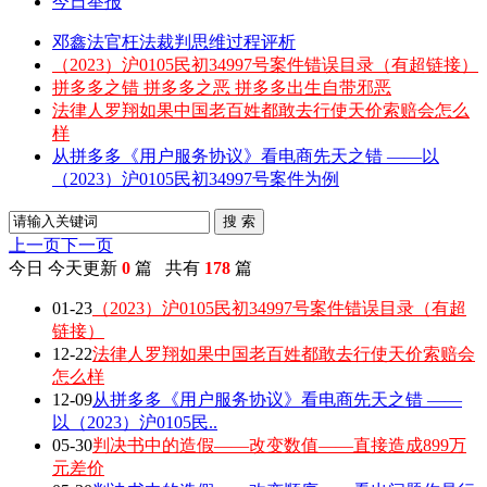
今日举报
邓鑫法官枉法裁判思维过程评析
（2023）沪0105民初34997号案件错误目录（有超链接）
拼多多之错 拼多多之恶 拼多多出生自带邪恶
法律人罗翔如果中国老百姓都敢去行使天价索赔会怎么
样
从拼多多《用户服务协议》看电商先天之错 ——以
（2023）沪0105民初34997号案件为例
搜 索
上一页
下一页
今日
今天更新
0
篇 共有
178
篇
01-23
（2023）沪0105民初34997号案件错误目录（有超
链接）
12-22
法律人罗翔如果中国老百姓都敢去行使天价索赔会
怎么样
12-09
从拼多多《用户服务协议》看电商先天之错 ——
以（2023）沪0105民..
05-30
判决书中的造假——改变数值——直接造成899万
元差价