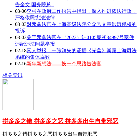
告全文 国务院总..
03-06
李强在政府工作报告中指出，深入推进依法行政，
严格依照宪法法律..
03-03
对邓鑫法官在上海高级法院公众号文章涉嫌侵权的
投诉
03-03
关于邓鑫法官在（2023）沪0105民初34997号案件
违纪违法问题举报
02-18
真人举报：一张消失的证据《光盘》暴露上海司法
系统的集体腐败
02-16
新年新想法——换一个思路告法官
相关资讯
拼多多之错 拼多多之恶 拼多多出生自带邪恶
拼多多之错拼多多之恶拼多多出生自带邪恶