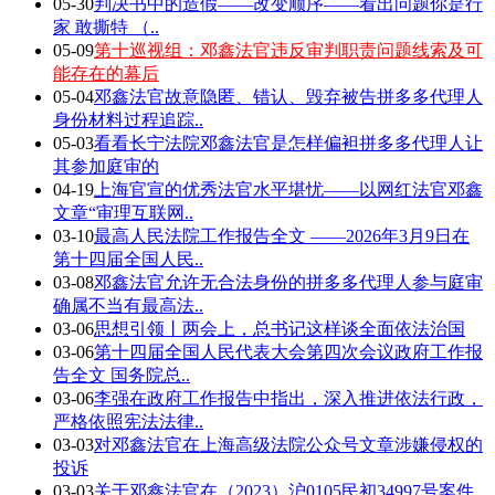
05-30
判决书中的造假——改变顺序——看出问题你是行
家 敢撕特 （..
05-09
第十巡视组：邓鑫法官违反审判职责问题线索及可
能存在的幕后
05-04
邓鑫法官故意隐匿、错认、毁弃被告拼多多代理人
身份材料过程追踪..
05-03
看看长宁法院邓鑫法官是怎样偏袒拼多多代理人让
其参加庭审的
04-19
上海官宣的优秀法官水平堪忧——以网红法官邓鑫
文章“审理互联网..
03-10
最高人民法院工作报告全文 ——2026年3月9日在
第十四届全国人民..
03-08
邓鑫法官允许无合法身份的拼多多代理人参与庭审
确属不当有最高法..
03-06
思想引领丨两会上，总书记这样谈全面依法治国
03-06
第十四届全国人民代表大会第四次会议政府工作报
告全文 国务院总..
03-06
李强在政府工作报告中指出，深入推进依法行政，
严格依照宪法法律..
03-03
对邓鑫法官在上海高级法院公众号文章涉嫌侵权的
投诉
03-03
关于邓鑫法官在（2023）沪0105民初34997号案件