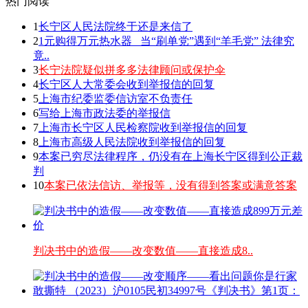
热门阅读
1
长宁区人民法院终于还是来信了
2
1元购得万元热水器 _当“刷单党”遇到“羊毛党” 法律究
竟..
3
长宁法院疑似拼多多法律顾问或保护伞
4
长宁区人大常委会收到举报信的回复
5
上海市纪委监委信访室不负责任
6
写给上海市政法委的举报信
7
上海市长宁区人民检察院收到举报信的回复
8
上海市高级人民法院收到举报信的回复
9
本案已穷尽法律程序，仍没有在上海长宁区得到公正裁
判
10
本案已依法信访、举报等，没有得到答案或满意答案
判决书中的造假——改变数值——直接造成8..