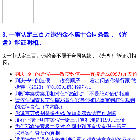
3. 一审认定三百万违约金不属于合同条款，《光
盘》能证明相..
3.一审认定三百万违约金不属于合同条款，《光盘》能证明相
反。
判决书中的造假——改变数值——直接造成899万元差价
判决书中的造假——改变顺序——看出问题你是行家 敢
撕特 （2023）沪0105民初34997号..
判断本案类案用相对值“便宜比”，不是绝对值价格差
请依法调查长宁法院邓鑫法官等涉嫌民事审判枉法裁判
的法律责任（简约版）
你说百万级别是多少钱 你知道邓鑫法官咋说嘛
没有证据证明本案假一赔三计算标准是1199元三倍
为何邓鑫法官极力反对 合同中到底有没有假一赔三——
探寻案件背后的真相
适用法律错误本应较难判断 看了邓鑫法官案例你还这么