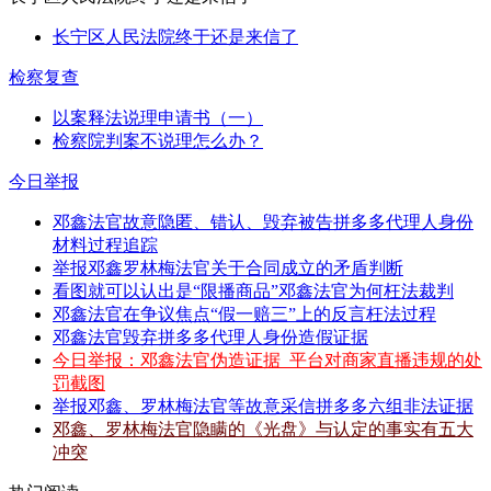
长宁区人民法院终于还是来信了
检察复查
以案释法说理申请书（一）
检察院判案不说理怎么办？
今日举报
邓鑫法官故意隐匿、错认、毁弃被告拼多多代理人身份
材料过程追踪
举报邓鑫罗林梅法官关于合同成立的矛盾判断
看图就可以认出是“限播商品”邓鑫法官为何枉法裁判
邓鑫法官在争议焦点“假一赔三”上的反言枉法过程
邓鑫法官毁弃拼多多代理人身份造假证据
今日举报：邓鑫法官伪造证据_平台对商家直播违规的处
罚截图
举报邓鑫、罗林梅法官等故意采信拼多多六组非法证据
邓鑫、罗林梅法官隐瞒的《光盘》与认定的事实有五大
冲突