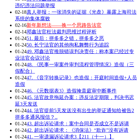
违纪违法问题举报
02-18
真人举报：一张消失的证据《光盘》暴露上海司法
系统的集体腐败
02-16
新年新想法——换一个思路告法官
02-14
邓鑫法官枉法裁判思维过程评析
01-24
51. 最后：拼多多之错，拼多多之恶
01-24
50. 长宁法官的其他徇私舞弊行为追踪
01-24
49. 邓鑫法官推脱错误判决责任：称本案已经过专
业法官会议讨论
01-24
48. 《民事一审案件审判流程管理情况》造假（三
假配合）
01-24
47. 《音字转换记录》也造假：开庭时间造假+人员
造假
01-24
46. 《元数据表3》造假掩盖庭审中断事件
01-24
45. 法官故意拖延办案：违反法定期限，判决书迟
延3天发送
01-24
44. 法官提前5天发送没有出生的举证通知给被告2
拼多多通风报信？..
01-24
43. 超出诉讼请求：案中合同是否成立不是诉请
01-24
42. 超出诉讼请求：《消保法》“欺诈”没有诉请
01-24
41. 一审遗漏诉讼请求3【211（十一）】