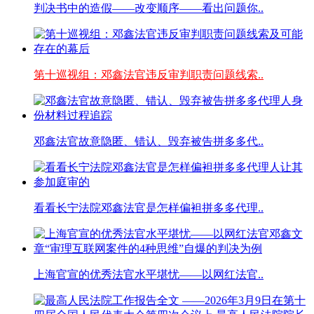
判决书中的造假——改变顺序——看出问题你..
第十巡视组：邓鑫法官违反审判职责问题线索..
邓鑫法官故意隐匿、错认、毁弃被告拼多多代..
看看长宁法院邓鑫法官是怎样偏袒拼多多代理..
上海官宣的优秀法官水平堪忧——以网红法官..