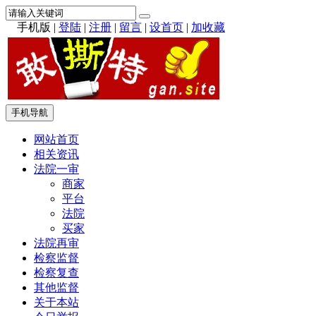
手机版
|
登陆
|
注册
|
留言
|
设首页
|
加收藏
手机导航
网站首页
相关资讯
法院一审
商家
平台
法院
买家
法院再审
检察监督
检察复查
其他监督
关于本站