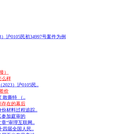
沪0105民初34997号案件为例
链接）
怎么样
3）沪0105民..
差价
撕特 （..
能存在的幕后
份材料过程追踪..
其参加庭审的
“审理互联网..
十四届全国人民..