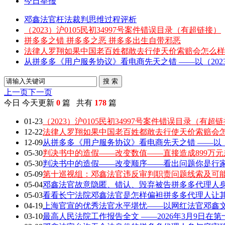
今日举报
邓鑫法官枉法裁判思维过程评析
（2023）沪0105民初34997号案件错误目录（有超链接）
拼多多之错 拼多多之恶 拼多多出生自带邪恶
法律人罗翔如果中国老百姓都敢去行使天价索赔会怎么样
从拼多多《用户服务协议》看电商先天之错 ——以（2023）
搜 索
上一页
下一页
今日
今天更新
0
篇 共有
178
篇
01-23
（2023）沪0105民初34997号案件错误目录（有超
12-22
法律人罗翔如果中国老百姓都敢去行使天价索赔会
12-09
从拼多多《用户服务协议》看电商先天之错 ——以（202
05-30
判决书中的造假——改变数值——直接造成899万元
05-30
判决书中的造假——改变顺序——看出问题你是行家 敢
05-09
第十巡视组：邓鑫法官违反审判职责问题线索及可
05-04
邓鑫法官故意隐匿、错认、毁弃被告拼多多代理人身
05-03
看看长宁法院邓鑫法官是怎样偏袒拼多多代理人让
04-19
上海官宣的优秀法官水平堪忧——以网红法官邓鑫文章
03-10
最高人民法院工作报告全文 ——2026年3月9日在第