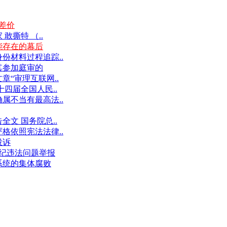
差价
撕特 （..
能存在的幕后
份材料过程追踪..
其参加庭审的
“审理互联网..
十四届全国人民..
属不当有最高法..
文 国务院总..
格依照宪法法律..
投诉
件违纪违法问题举报
系统的集体腐败