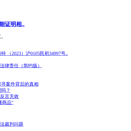
证明相..
反。
23）沪0105民初34997号..
法律责任（简约版）
探寻案件背后的真相
想吗？
反言无效
商品”
法裁判问题