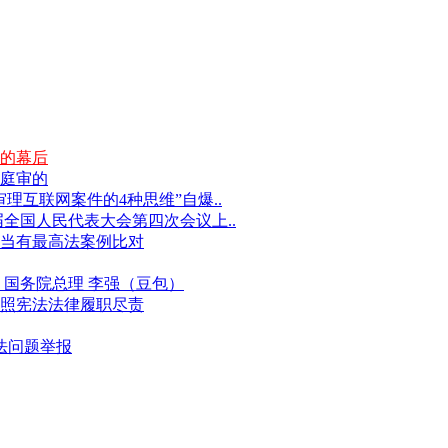
的幕后
庭审的
互联网案件的4种思维”自爆..
届全国人民代表大会第四次会议上..
当有最高法案例比对
国务院总理 李强（豆包）
照宪法法律履职尽责
违法问题举报