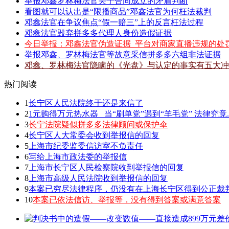
举报邓鑫罗林梅法官关于合同成立的矛盾判断
看图就可以认出是“限播商品”邓鑫法官为何枉法裁判
邓鑫法官在争议焦点“假一赔三”上的反言枉法过程
邓鑫法官毁弃拼多多代理人身份造假证据
今日举报：邓鑫法官伪造证据_平台对商家直播违规的处
举报邓鑫、罗林梅法官等故意采信拼多多六组非法证据
邓鑫、罗林梅法官隐瞒的《光盘》与认定的事实有五大冲
热门阅读
1
长宁区人民法院终于还是来信了
2
1元购得万元热水器 _当“刷单党”遇到“羊毛党” 法律究竟.
3
长宁法院疑似拼多多法律顾问或保护伞
4
长宁区人大常委会收到举报信的回复
5
上海市纪委监委信访室不负责任
6
写给上海市政法委的举报信
7
上海市长宁区人民检察院收到举报信的回复
8
上海市高级人民法院收到举报信的回复
9
本案已穷尽法律程序，仍没有在上海长宁区得到公正裁
10
本案已依法信访、举报等，没有得到答案或满意答案