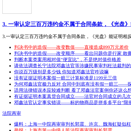
3. 一审认定三百万违约金不属于合同条款，《光盘》能
3.一审认定三百万违约金不属于合同条款，《光盘》能证明相
判决书中的造假——改变数值——直接造成899万元差价
判决书中的造假——改变顺序——看出问题你是行家 敢撕特 （20
判断本案类案用相对值“便宜比”，不是绝对值价格差
请依法调查长宁法院邓鑫法官等涉嫌民事审判枉法裁判的
你说百万级别是多少钱 你知道邓鑫法官咋说嘛
没有证据证明本案假一赔三计算标准是1199元三倍
为何邓鑫法官极力反对 合同中到底有没有假一赔三——
适用法律错误本应较难判断 看了邓鑫法官案例你还这么
有证据证明本案真货合同成立——法官对合同成立的几次
邓鑫法官认定事实错误——标的物商品是拼多多平台“限播
法院再审
爆料：上海一中院再审审判长郭震、许京、魏海虹疑似枉
举报：上海市第一中级人民法院再审审判长郭震