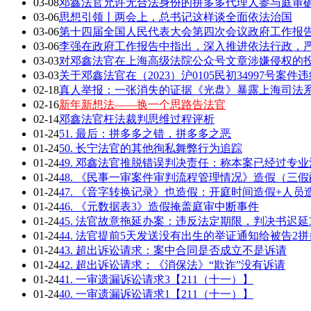
03-08
邓鑫法官允许无合法身份的拼多多代理人参与庭审确
03-06
思想引领丨两会上，总书记这样谈全面依法治国
03-06
第十四届全国人民代表大会第四次会议政府工作报告全
03-06
李强在政府工作报告中指出，深入推进依法行政，严
03-03
对邓鑫法官在上海高级法院公众号文章涉嫌侵权的
03-03
关于邓鑫法官在（2023）沪0105民初34997号案
02-18
真人举报：一张消失的证据《光盘》暴露上海司法
02-16
新年新想法——换一个思路告法官
02-14
邓鑫法官枉法裁判思维过程评析
01-24
51. 最后：拼多多之错，拼多多之恶
01-24
50. 长宁法官的其他徇私舞弊行为追踪
01-24
49. 邓鑫法官推脱错误判决责任：称本案已经过专
01-24
48. 《民事一审案件审判流程管理情况》造假（三
01-24
47. 《音字转换记录》也造假：开庭时间造假+人员
01-24
46. 《元数据表3》造假掩盖庭审中断事件
01-24
45. 法官故意拖延办案：违反法定期限，判决书迟延
01-24
44. 法官提前5天发送没有出生的举证通知给被告2拼
01-24
43. 超出诉讼请求：案中合同是否成立不是诉请
01-24
42. 超出诉讼请求：《消保法》“欺诈”没有诉请
01-24
41. 一审遗漏诉讼请求3【211（十一）】
01-24
40. 一审遗漏诉讼请求1【211（十一）】