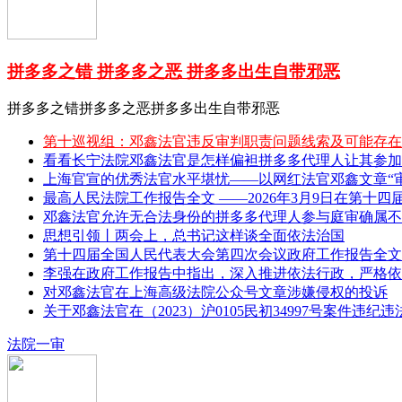
拼多多之错 拼多多之恶 拼多多出生自带邪恶
拼多多之错拼多多之恶拼多多出生自带邪恶
第十巡视组：邓鑫法官违反审判职责问题线索及可能存在
看看长宁法院邓鑫法官是怎样偏袒拼多多代理人让其参加
上海官宣的优秀法官水平堪忧——以网红法官邓鑫文章“审理
最高人民法院工作报告全文 ——2026年3月9日在第十四
邓鑫法官允许无合法身份的拼多多代理人参与庭审确属不
思想引领丨两会上，总书记这样谈全面依法治国
第十四届全国人民代表大会第四次会议政府工作报告全文 
李强在政府工作报告中指出，深入推进依法行政，严格依
对邓鑫法官在上海高级法院公众号文章涉嫌侵权的投诉
关于邓鑫法官在（2023）沪0105民初34997号案件违纪
法院一审