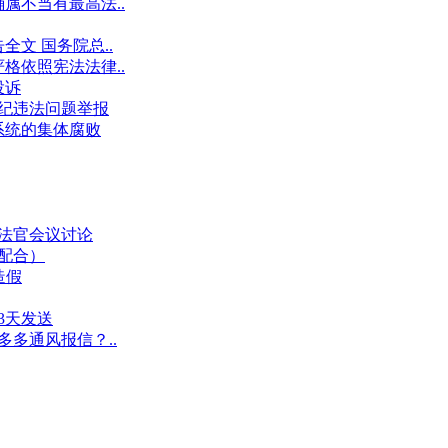
属不当有最高法..
文 国务院总..
格依照宪法法律..
投诉
件违纪违法问题举报
系统的集体腐败
业法官会议讨论
假配合）
造假
3天发送
多多通风报信？..