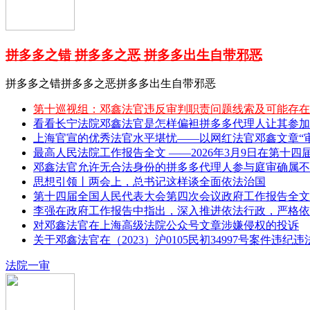
拼多多之错 拼多多之恶 拼多多出生自带邪恶
拼多多之错拼多多之恶拼多多出生自带邪恶
第十巡视组：邓鑫法官违反审判职责问题线索及可能存在
看看长宁法院邓鑫法官是怎样偏袒拼多多代理人让其参加
上海官宣的优秀法官水平堪忧——以网红法官邓鑫文章“审理
最高人民法院工作报告全文 ——2026年3月9日在第十四
邓鑫法官允许无合法身份的拼多多代理人参与庭审确属不
思想引领丨两会上，总书记这样谈全面依法治国
第十四届全国人民代表大会第四次会议政府工作报告全文 
李强在政府工作报告中指出，深入推进依法行政，严格依
对邓鑫法官在上海高级法院公众号文章涉嫌侵权的投诉
关于邓鑫法官在（2023）沪0105民初34997号案件违纪
法院一审