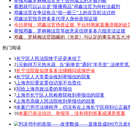
举报邓鑫罗林梅法官关于合同成立的矛盾判断
看图就可以认出是“限播商品”邓鑫法官为何枉法裁判
邓鑫法官在争议焦点“假一赔三”上的反言枉法过程
邓鑫法官毁弃拼多多代理人身份造假证据
今日举报：邓鑫法官伪造证据_平台对商家直播违规的处
举报邓鑫、罗林梅法官等故意采信拼多多六组非法证据
邓鑫、罗林梅法官隐瞒的《光盘》与认定的事实有五大冲
热门阅读
1
长宁区人民法院终于还是来信了
2
1元购得万元热水器 _当“刷单党”遇到“羊毛党” 法律究竟.
3
长宁法院疑似拼多多法律顾问或保护伞
4
长宁区人大常委会收到举报信的回复
5
上海市纪委监委信访室不负责任
6
写给上海市政法委的举报信
7
上海市长宁区人民检察院收到举报信的回复
8
上海市高级人民法院收到举报信的回复
9
本案已穷尽法律程序，仍没有在上海长宁区得到公正裁
10
本案已依法信访、举报等，没有得到答案或满意答案