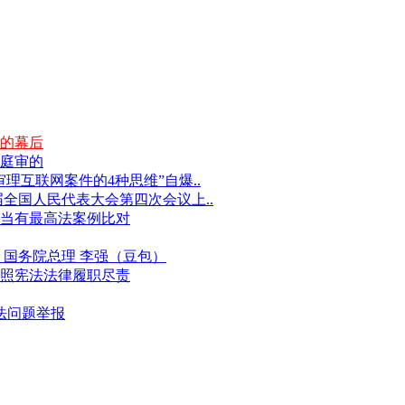
的幕后
庭审的
互联网案件的4种思维”自爆..
届全国人民代表大会第四次会议上..
当有最高法案例比对
国务院总理 李强（豆包）
照宪法法律履职尽责
违法问题举报