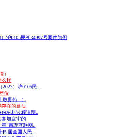
沪0105民初34997号案件为例
链接）
怎么样
3）沪0105民..
差价
撕特 （..
能存在的幕后
份材料过程追踪..
其参加庭审的
“审理互联网..
十四届全国人民..