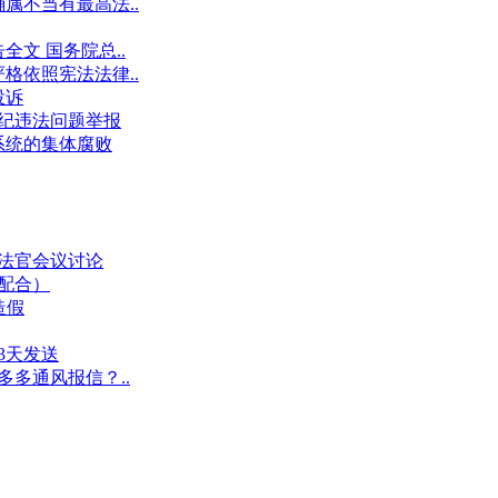
属不当有最高法..
文 国务院总..
格依照宪法法律..
投诉
件违纪违法问题举报
系统的集体腐败
业法官会议讨论
假配合）
造假
3天发送
多多通风报信？..