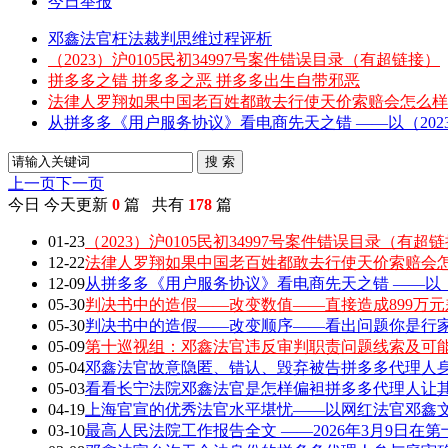
今日举报
邓鑫法官枉法裁判思维过程评析
（2023）沪0105民初34997号案件错误目录（有超链接）
拼多多之错 拼多多之恶 拼多多出生自带邪恶
法律人罗翔如果中国老百姓都敢去行使天价索赔会怎么样
从拼多多《用户服务协议》看电商先天之错 ——以（2023）
搜 索
上一页
下一页
今日
今天更新
0
篇 共有
178
篇
01-23
（2023）沪0105民初34997号案件错误目录（有超
12-22
法律人罗翔如果中国老百姓都敢去行使天价索赔会
12-09
从拼多多《用户服务协议》看电商先天之错 ——以（202
05-30
判决书中的造假——改变数值——直接造成899万元
05-30
判决书中的造假——改变顺序——看出问题你是行家 敢
05-09
第十巡视组：邓鑫法官违反审判职责问题线索及可
05-04
邓鑫法官故意隐匿、错认、毁弃被告拼多多代理人身
05-03
看看长宁法院邓鑫法官是怎样偏袒拼多多代理人让
04-19
上海官宣的优秀法官水平堪忧——以网红法官邓鑫文章
03-10
最高人民法院工作报告全文 ——2026年3月9日在第