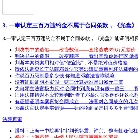
3. 一审认定三百万违约金不属于合同条款，《光盘》能
3.一审认定三百万违约金不属于合同条款，《光盘》能证明相
判决书中的造假——改变数值——直接造成899万元差价
判决书中的造假——改变顺序——看出问题你是行家 敢撕特 （20
判断本案类案用相对值“便宜比”，不是绝对值价格差
请依法调查长宁法院邓鑫法官等涉嫌民事审判枉法裁判的
你说百万级别是多少钱 你知道邓鑫法官咋说嘛
没有证据证明本案假一赔三计算标准是1199元三倍
为何邓鑫法官极力反对 合同中到底有没有假一赔三——
适用法律错误本应较难判断 看了邓鑫法官案例你还这么
有证据证明本案真货合同成立——法官对合同成立的几次
邓鑫法官认定事实错误——标的物商品是拼多多平台“限播
法院再审
爆料：上海一中院再审审判长郭震、许京、魏海虹疑似枉
举报：上海市第一中级人民法院再审审判长郭震