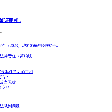
证明相..
反。
23）沪0105民初34997号..
法律责任（简约版）
探寻案件背后的真相
想吗？
反言无效
商品”
法裁判问题