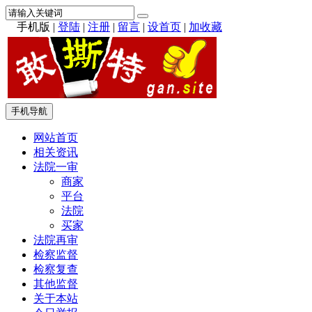
手机版
|
登陆
|
注册
|
留言
|
设首页
|
加收藏
手机导航
网站首页
相关资讯
法院一审
商家
平台
法院
买家
法院再审
检察监督
检察复查
其他监督
关于本站