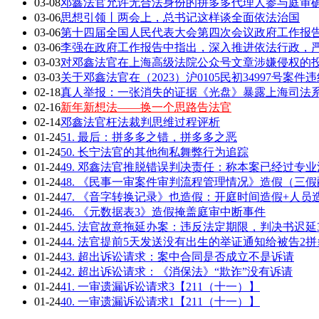
03-08
邓鑫法官允许无合法身份的拼多多代理人参与庭审确
03-06
思想引领丨两会上，总书记这样谈全面依法治国
03-06
第十四届全国人民代表大会第四次会议政府工作报告全
03-06
李强在政府工作报告中指出，深入推进依法行政，严
03-03
对邓鑫法官在上海高级法院公众号文章涉嫌侵权的
03-03
关于邓鑫法官在（2023）沪0105民初34997号案
02-18
真人举报：一张消失的证据《光盘》暴露上海司法
02-16
新年新想法——换一个思路告法官
02-14
邓鑫法官枉法裁判思维过程评析
01-24
51. 最后：拼多多之错，拼多多之恶
01-24
50. 长宁法官的其他徇私舞弊行为追踪
01-24
49. 邓鑫法官推脱错误判决责任：称本案已经过专
01-24
48. 《民事一审案件审判流程管理情况》造假（三
01-24
47. 《音字转换记录》也造假：开庭时间造假+人员
01-24
46. 《元数据表3》造假掩盖庭审中断事件
01-24
45. 法官故意拖延办案：违反法定期限，判决书迟延
01-24
44. 法官提前5天发送没有出生的举证通知给被告2拼
01-24
43. 超出诉讼请求：案中合同是否成立不是诉请
01-24
42. 超出诉讼请求：《消保法》“欺诈”没有诉请
01-24
41. 一审遗漏诉讼请求3【211（十一）】
01-24
40. 一审遗漏诉讼请求1【211（十一）】