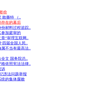
差价
撕特 （..
能存在的幕后
份材料过程追踪..
其参加庭审的
“审理互联网..
十四届全国人民..
属不当有最高法..
文 国务院总..
格依照宪法法律..
投诉
件违纪违法问题举报
系统的集体腐败