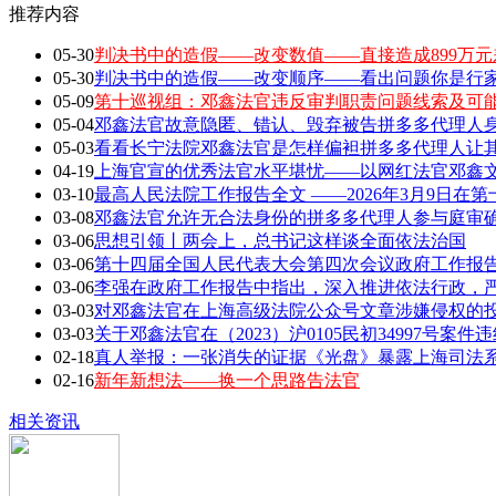
推荐内容
05-30
判决书中的造假——改变数值——直接造成899万元
05-30
判决书中的造假——改变顺序——看出问题你是行家 敢
05-09
第十巡视组：邓鑫法官违反审判职责问题线索及可
05-04
邓鑫法官故意隐匿、错认、毁弃被告拼多多代理人身
05-03
看看长宁法院邓鑫法官是怎样偏袒拼多多代理人让
04-19
上海官宣的优秀法官水平堪忧——以网红法官邓鑫文章
03-10
最高人民法院工作报告全文 ——2026年3月9日在第
03-08
邓鑫法官允许无合法身份的拼多多代理人参与庭审确
03-06
思想引领丨两会上，总书记这样谈全面依法治国
03-06
第十四届全国人民代表大会第四次会议政府工作报告全
03-06
李强在政府工作报告中指出，深入推进依法行政，严
03-03
对邓鑫法官在上海高级法院公众号文章涉嫌侵权的
03-03
关于邓鑫法官在（2023）沪0105民初34997号案
02-18
真人举报：一张消失的证据《光盘》暴露上海司法
02-16
新年新想法——换一个思路告法官
相关资讯